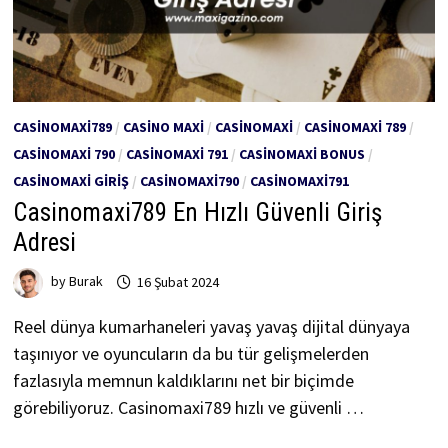
CASINOMAXI789
/
CASINO MAXI
/
CASINOMAXI
/
CASINOMAXI 789
/
CASINOMAXI 790
/
CASINOMAXI 791
/
CASINOMAXI BONUS
/
CASINOMAXI GIRIŞ
/
CASINOMAXI790
/
CASINOMAXI791
Casinomaxi789 En Hızlı Güvenli Giriş
Adresi
by
Burak
16 Şubat 2024
Reel dünya kumarhaneleri yavaş yavaş dijital dünyaya
taşınıyor ve oyuncuların da bu tür gelişmelerden
fazlasıyla memnun kaldıklarını net bir biçimde
görebiliyoruz. Casinomaxi789 hızlı ve güvenli …