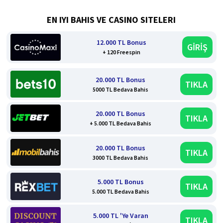
sayfalaması
EN IYI BAHIS VE CASINO SITELERI
12.000 TL Bonus
GİRİŞ
+ 120 Freespin
20.000 TL Bonus
TIKLA
5000 TL Bedava Bahis
20.000 TL Bonus
TIKLA
+ 5.000 TL Bedava Bahis
20.000 TL Bonus
TIKLA
3000 TL Bedava Bahis
5.000 TL Bonus
TIKLA
5.000 TL Bedava Bahis
5.000 TL 'Ye Varan
TIKLA