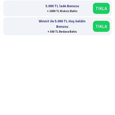
5.000 TL İade Bonusu
TIKLA
+ 1000 TL Risksiz Bahis
Winnit ile 5.000 TL Hoş Geldin
TIKLA
Bonusu
+ 500 TL Bedava Bahis