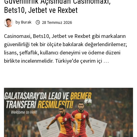
Güvenilirlik Açısından Casinomaxi,
Bets10, Jetbet ve Rexbet
by
Burak
28 Temmuz 2026
Casinomaxi, Bets10, Jetbet ve Rexbet gibi markaların
güvenilirliği tek bir ölçüte bakılarak değerlendirilemez;
lisans, şeffaflık, kullanıcı deneyimi ve ödeme düzeni
birlikte incelenmelidir. Türkiye’de çevrim içi …