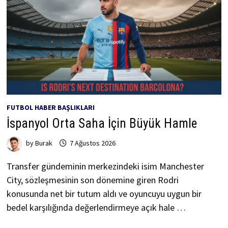
FUTBOL HABER BAŞLIKLARI
İspanyol Orta Saha İçin Büyük Hamle
by
Burak
7 Ağustos 2026
Transfer gündeminin merkezindeki isim Manchester
City, sözleşmesinin son dönemine giren Rodri
konusunda net bir tutum aldı ve oyuncuyu uygun bir
bedel karşılığında değerlendirmeye açık hale …