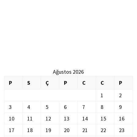
Ağustos 2026
P
S
Ç
P
C
C
P
1
2
3
4
5
6
7
8
9
10
11
12
13
14
15
16
17
18
19
20
21
22
23