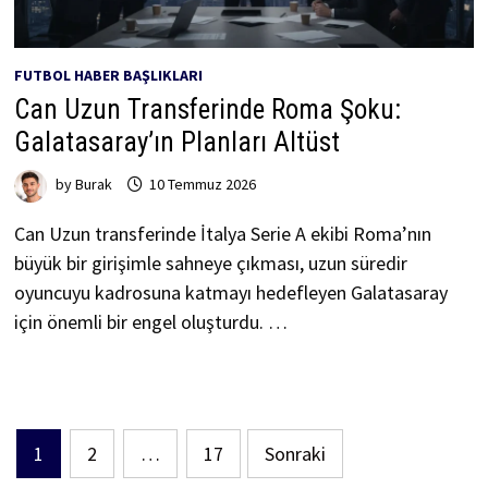
FUTBOL HABER BAŞLIKLARI
Can Uzun Transferinde Roma Şoku:
Galatasaray’ın Planları Altüst
by
Burak
10 Temmuz 2026
Can Uzun transferinde İtalya Serie A ekibi Roma’nın
büyük bir girişimle sahneye çıkması, uzun süredir
oyuncuyu kadrosuna katmayı hedefleyen Galatasaray
için önemli bir engel oluşturdu. …
Yazı
1
2
…
17
Sonraki