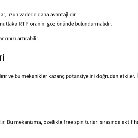
r, uzun vadede daha avantajlıdır.
mutlaka RTP oranını göz önünde bulundurmalıdır.
ınızı artırabilir.
ri
dırır ve bu mekanikler kazanç potansiyelini doğrudan etkiler. 
ilir. Bu mekanizma, özellikle free spin turları sırasında aktif h