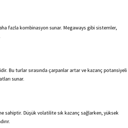
daha fazla kombinasyon sunar. Megaways gibi sistemler,
.
ridir. Bu turlar sırasında çarpanlar artar ve kazanç potansiyeli
atları sunar.
ine sahiptir. Düşük volatilite sık kazanç sağlarken, yüksek
ırır.