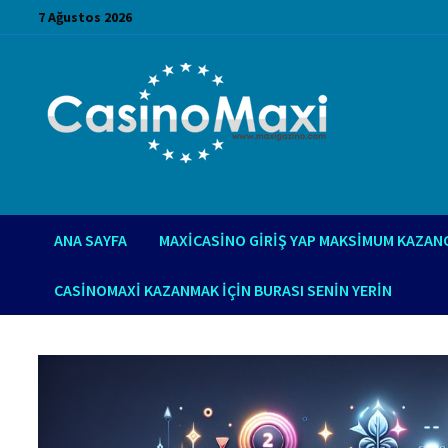
İçeriğe
7 Ağustos 2026
geç
ANA SAYFA
MAXICASINO GIRIŞ YAP MAKSIMUM KAZANC
CASINOMAXI KAZANMAK IÇIN BURASI SENIN YERIN