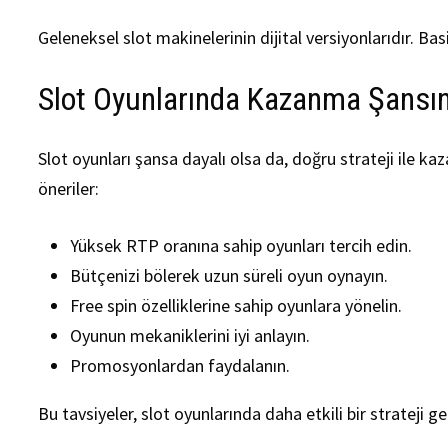
Geleneksel slot makinelerinin dijital versiyonlarıdır. Basi
Slot Oyunlarında Kazanma Şansını
Slot oyunları şansa dayalı olsa da, doğru strateji ile kaza
öneriler:
Yüksek RTP oranına sahip oyunları tercih edin.
Bütçenizi bölerek uzun süreli oyun oynayın.
Free spin özelliklerine sahip oyunlara yönelin.
Oyunun mekaniklerini iyi anlayın.
Promosyonlardan faydalanın.
Bu tavsiyeler, slot oyunlarında daha etkili bir strateji ge