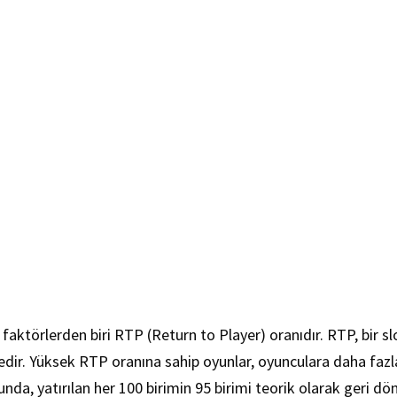
aktörlerden biri RTP (Return to Player) oranıdır. RTP, bir sl
ir. Yüksek RTP oranına sahip oyunlar, oyunculara daha fazl
nda, yatırılan her 100 birimin 95 birimi teorik olarak geri dön