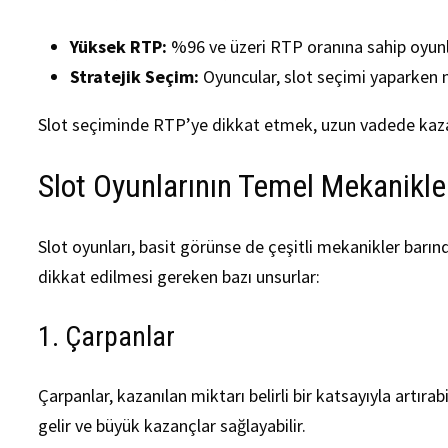
Yüksek RTP:
%96 ve üzeri RTP oranına sahip oyunla
Stratejik Seçim:
Oyuncular, slot seçimi yaparken 
Slot seçiminde RTP’ye dikkat etmek, uzun vadede kazanc
Slot Oyunlarının Temel Mekanikle
Slot oyunları, basit görünse de çeşitli mekanikler barın
dikkat edilmesi gereken bazı unsurlar:
1. Çarpanlar
Çarpanlar, kazanılan miktarı belirli bir katsayıyla artırab
gelir ve büyük kazançlar sağlayabilir.