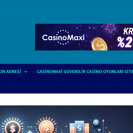
IN ADRESI
CASINOMAXI GÜVENILIR CASINO OYUNLARI SIT