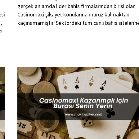
gerçek anlamda lider bahis firmalarından birisi olan
esi
Casinomaxi şikayet konularına maruz kalmaktan
,
kaçınamamıştır. Sektördeki tüm canlı bahis siteleri
de