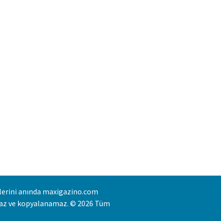
lerini anında maxigazino.com
lamaz ve kopyalanamaz. © 2026 Tüm