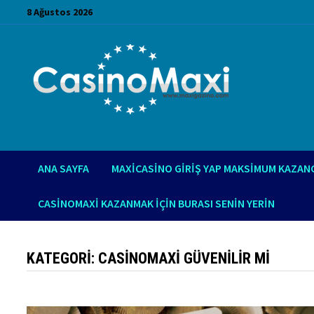
İçeriğe
8 Ağustos 2026
geç
ANA SAYFA
MAXICASINO GIRIŞ YAP MAKSIMUM KAZANC
CASINOMAXI KAZANMAK IÇIN BURASI SENIN YERIN
KATEGORI:
CASINOMAXI GÜVENILIR MI