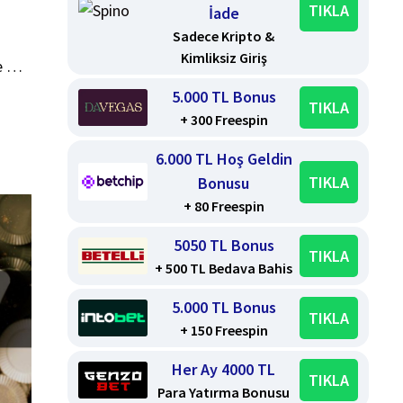
TIKLA
İade
Sadece Kripto &
Kimliksiz Giriş
ne …
5.000 TL Bonus
TIKLA
+ 300 Freespin
6.000 TL Hoş Geldin
TIKLA
Bonusu
+ 80 Freespin
5050 TL Bonus
TIKLA
+ 500 TL Bedava Bahis
5.000 TL Bonus
TIKLA
+ 150 Freespin
Her Ay 4000 TL
TIKLA
Para Yatırma Bonusu