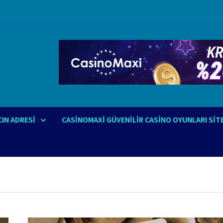
IN ADRESI
CASINOMAXI GÜVENILIR CASINO OYUNLARI SIT