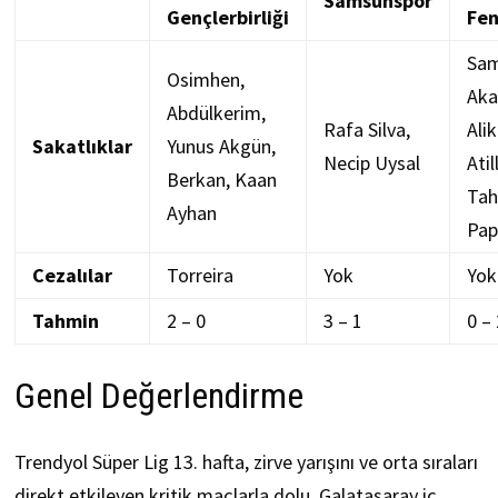
Samsunspor
Gençlerbirliği
Fen
Sa
Osimhen,
Aka
Abdülkerim,
Rafa Silva,
Alik
Sakatlıklar
Yunus Akgün,
Necip Uysal
Atil
Berkan, Kaan
Tah
Ayhan
Pap
Cezalılar
Torreira
Yok
Yok
Tahmin
2 – 0
3 – 1
0 – 
Genel Değerlendirme
Trendyol Süper Lig 13. hafta, zirve yarışını ve orta sıraları
direkt etkileyen kritik maçlarla dolu. Galatasaray iç