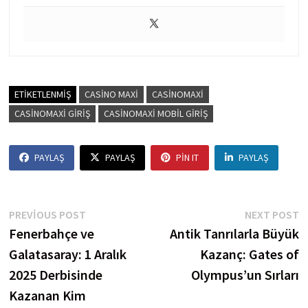
ETIKETLENMIŞ
CASINO MAXI
CASINOMAXI
CASINOMAXI GIRIŞ
CASINOMAXI MOBIL GIRIŞ
PAYLAŞ
PAYLAŞ
PIN IT
PAYLAŞ
Yazı
Previous
N
PREVIOUS POST
NEXT POST
post:
p
Fenerbahçe ve
Antik Tanrılarla Büyük
gezinmesi
Galatasaray: 1 Aralık
Kazanç: Gates of
2025 Derbisinde
Olympus’un Sırları
Kazanan Kim