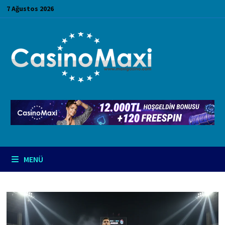
İçeriğe
7 Ağustos 2026
geç
MENÜ