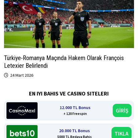
Türkiye-Romanya Maçında Hakem Olarak François
Letexier Belirlendi
24 Mart 2026
EN IYI BAHIS VE CASINO SITELERI
12.000 TL Bonus
GİRİŞ
+ 120 Freespin
20.000 TL Bonus
TIKLA
5000 TL Bedava Bahis