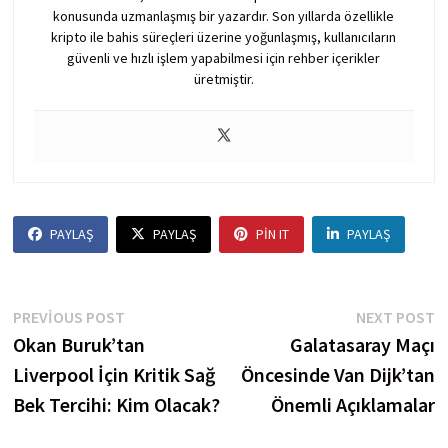
konusunda uzmanlaşmış bir yazardır. Son yıllarda özellikle
kripto ile bahis süreçleri üzerine yoğunlaşmış, kullanıcıların
güvenli ve hızlı işlem yapabilmesi için rehber içerikler
üretmiştir.
PAYLAŞ
PAYLAŞ
PIN IT
PAYLAŞ
Yazı
Previous
N
PREVIOUS POST
NEXT POST
post:
p
Okan Buruk’tan
Galatasaray Maçı
gezinmesi
Liverpool İçin Kritik Sağ
Öncesinde Van Dijk’tan
Bek Tercihi: Kim Olacak?
Önemli Açıklamalar