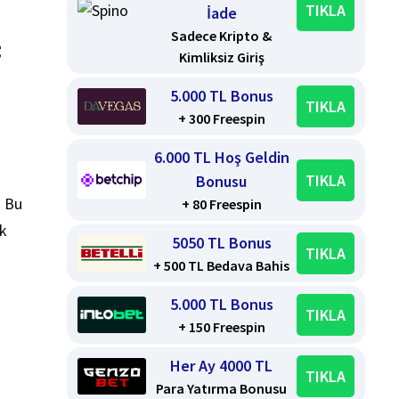
TIKLA
İade
Sadece Kripto &
ç
Kimliksiz Giriş
5.000 TL Bonus
TIKLA
+ 300 Freespin
6.000 TL Hoş Geldin
TIKLA
Bonusu
. Bu
+ 80 Freespin
ak
5050 TL Bonus
TIKLA
+ 500 TL Bedava Bahis
5.000 TL Bonus
TIKLA
+ 150 Freespin
Her Ay 4000 TL
TIKLA
Para Yatırma Bonusu