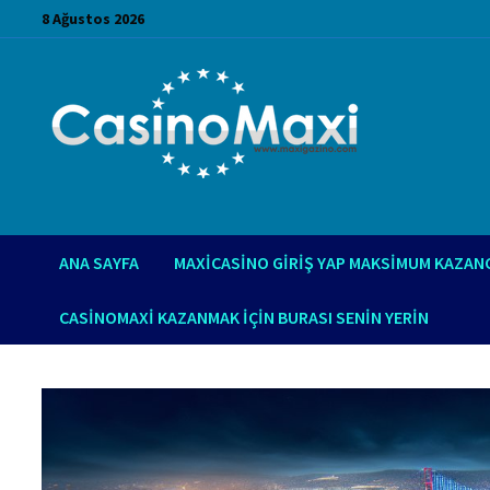
İçeriğe
8 Ağustos 2026
geç
ANA SAYFA
MAXICASINO GIRIŞ YAP MAKSIMUM KAZANC
CASINOMAXI KAZANMAK IÇIN BURASI SENIN YERIN