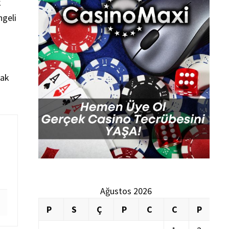
k
ngeli
mak
Ağustos 2026
P
S
Ç
P
C
C
P